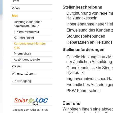
Team
Stellenbeschreibung
Video
Durchführung von regelm
Jobs
Heizungskesseln
Heizungsbauer oder
Inbetriebnahme neuer He
Sanitärinstallateur
Einweisung des Kunden z
Elektroinstallateur
Störungsbehebungen
Kältetechniker
Reparaturen an Heizungs
Kundendienst-Monteur
SHK
Stellenanforderungen
Photovoltaik
Geselle Heizungsbau / Meis
Ausbildungsberufe
der ähnlichen Ausbildung
Presse
Grundkenntnisse in Steue
Hydraulik
Wir unterstützen...
Eigenverantwortliches Ha
Ein Rundgang
Freundliches Auftreten 
PKW-Führerschein
Über uns
Wir bieten Ihnen eine abwec
» Zugang zum Anlagen-Portal