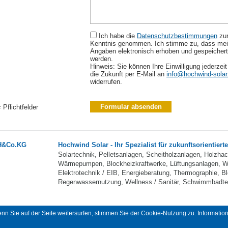
Ich habe die
Datenschutz­bestimmungen
zu
Kenntnis genommen. Ich stimme zu, dass me
Angaben elektronisch erhoben und gespeichert
werden.
Hinweis: Sie können Ihre Einwilligung jederzeit
die Zukunft per E-Mail an
info@hochwind-solar
widerrufen.
 Pflichtfelder
bH&Co.KG
Hochwind Solar - Ihr Spezialist für zukunftsorientiert
Solartechnik, Pelletsanlagen, Scheitholzanlagen, Holzha
Wärmepumpen, Blockheizkraftwerke, Lüftungsanlagen, W
Elektrotechnik / EIB, Energieberatung, Thermographie, Bl
Regenwassernutzung, Wellness / Sanitär, Schwimmbadtec
n Sie auf der Seite weitersurfen, stimmen Sie der Cookie-Nutzung zu. Information
 GmbH & Co.KG
Impressum
Da