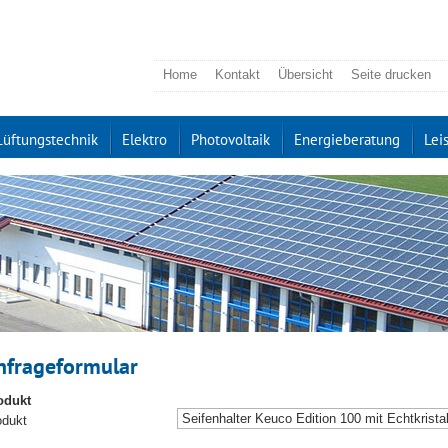
Home
Kontakt
Übersicht
Seite drucken
Lüftungstechnik
Elektro
Photovoltaik
Energieberatung
Lei
nfrageformular
odukt
odukt