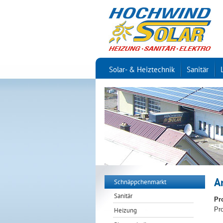
Solar- & Heiztechnik
Sanitär
A
Schnäppchenmarkt
Sanitär
Pr
Pr
Heizung