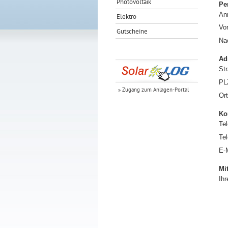
Photovoltaik
Pe
An
Elektro
Vo
Gutscheine
Na
Ad
St
PL
» Zugang zum Anlagen-Portal
Ort
Ko
Tel
Tel
E-
Mi
Ihr