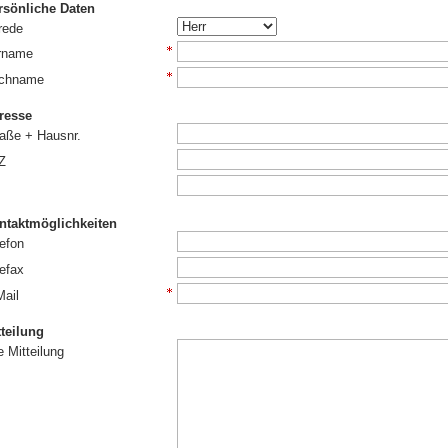
rsönliche Daten
rede
rname
chname
resse
raße + Hausnr.
Z
ntaktmöglichkeiten
efon
efax
Mail
tteilung
e Mitteilung