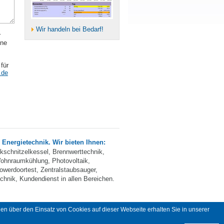
Wir handeln bei Bedarf!
r
ine
 für
.de
e Energietechnik. Wir bieten Ihnen:
ckschnitzelkessel, Brennwerttechnik,
ohnraumkühlung, Photovoltaik,
owerdoortest, Zentralstaubsauger,
hnik, Kundendienst in allen Bereichen.
en über den Einsatz von Cookies auf dieser Webseite erhalten Sie in unserer
tenschutzerklärung
designed by abavo