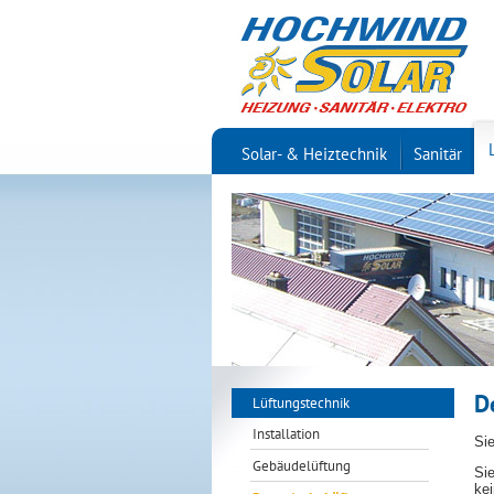
Solar- & Heiztechnik
Sanitär
D
Lüftungstechnik
Installation
Si
Gebäudelüftung
Si
kei