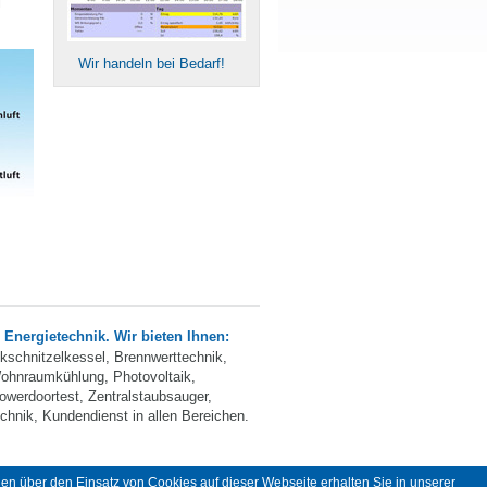
i
Wir handeln bei Bedarf!
e Energietechnik. Wir bieten Ihnen:
ckschnitzelkessel, Brennwerttechnik,
ohnraumkühlung, Photovoltaik,
owerdoortest, Zentralstaubsauger,
hnik, Kundendienst in allen Bereichen.
en über den Einsatz von Cookies auf dieser Webseite erhalten Sie in unserer