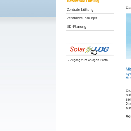
Dezentrale Lüftung
Dan
Zentrale Lüftung
Zentralstaubsauger
3D-Planung
» Zugang zum Anlagen-Portal
Mit
sy
Au
Di
aut
ser
Ge
auc
Vo