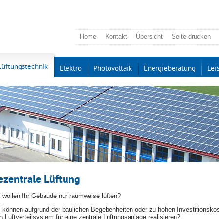
Home
Kontakt
Übersicht
Seite drucken
Lüftungstechnik
Elektro
Photovoltaik
Energieberatung
Lei
ezentrale Lüftung
e wollen Ihr Gebäude nur raumweise lüften?
e können aufgrund der baulichen Begebenheiten oder zu hohen Investitionsko
n Luftverteilsystem für eine zentrale Lüftungsanlage realisieren?