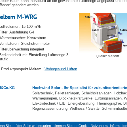
Jeder Raum kann individuell an die gewünschte Luftmenge angepasst und be
Bedarf geändert werden
eltem M-WRG
Luftvolumen: 15-100 m³/h
Filter: Ausführung G4
Wärmetauscher: Kreuzstrom
Ventilatoren: Gleichstrommotor
Filterüberwachung integriert
Bedieneinheit mit Einstellung Luftmenge 3-
Quelle: Meltem
stufig
Produktprospekt Meltem |
Wohngesund Lüften
bH&Co.KG
Hochwind Solar - Ihr Spezialist für zukunftsorientiert
Solartechnik, Pelletsanlagen, Scheitholzanlagen, Holzha
Wärmepumpen, Blockheizkraftwerke, Lüftungsanlagen, W
Elektrotechnik / EIB, Energieberatung, Thermographie, Bl
Regenwassernutzung, Wellness / Sanitär, Schwimmbadtec
n Sie auf der Seite weitersurfen, stimmen Sie der Cookie-Nutzung zu. Information