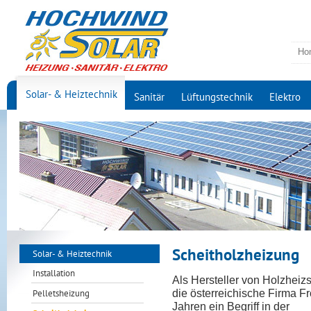
Ho
Solar- & Heiztechnik
Sanitär
Lüftungstechnik
Elektro
Scheitholzheizung
Solar- & Heiztechnik
Installation
Als Hersteller von Holzheiz
die österreichische Firma Fr
Pelletsheizung
Jahren ein Begriff in der