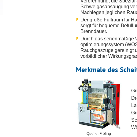
Verbrennung, die Spezial-
Schwelgasabsaugung ver
Nachlegen jeglichen Rauc
Der große Füllraum für H
sorgt für bequeme Befüll
Brenndauer.
Durch das serienmäßige 
optimierungssystem (WOS
Rauchgaszüge gereinigt u
vorbildlicher Wirkungsgrad
Merkmale des Scheit
Gr
Dr
La
Gr
Sc
Wä
Quelle: Fröling