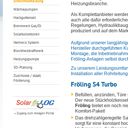
Scheitholzheizung
Heizungsbranche.
Wärmepumpen
Als Komplettanbieter werde
Hackgutkessel
auch alle dafür erforderlich
Regelungen, Hydraulikbaugr
Brennwert Gas/Öl
produziert und auf dem Mar
Solarkollektoren
Varmeco System
Aufgrund unserer langjähri
Hersteller durchgeführten 
Blockheizkraftwerk
Montage, die Inbetriebnahm
Fröling-Anlagen selbst durc
Heizungspumpe
3D-Planung
Zu unserem Leistungsumfang
Installation aller Rohrleitu
Zuschüsse / staatl.
Förderung
Fröling S4 Turbo
Befüllen, anzünden, Türe 
Der neue Stückholzkesse
Fröling
bietet ein noch n
Komfort-Paket!
» Zugang zum Anlagen-Portal
Das drehzahlgeregelte S
sorgt für eine konstant ho