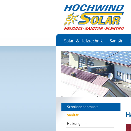
Solar- & Heiztechnik
Sanitär
Schnäppchenmarkt
H
Sanitär
Heizung